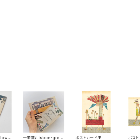
lowe
一筆箋/Lisbon・gree
ポストカード/B
ポスト