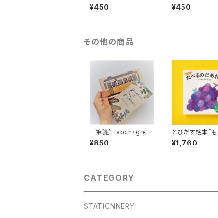
r
¥450
¥450
その他の商品
一筆箋/Lisbon・gree
とびだす絵本「も
n&flower 2冊セット
っとたべるのだあ
¥850
¥1,760
CATEGORY
STATIONNERY