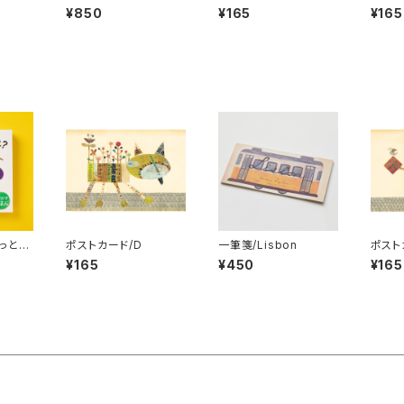
n&flower 2冊セット
¥850
¥165
¥165
っとも
ポストカード/D
一筆箋/Lisbon
ポスト
れ？」
¥165
¥450
¥165