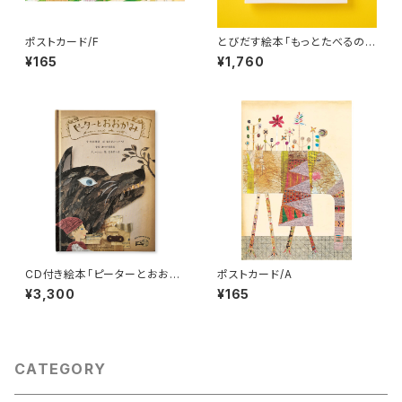
ポストカード/F
とびだす絵本「もっとたべるのだ
あれ？」
¥165
¥1,760
CD付き絵本「ピーターとおおか
ポストカード/A
み」
¥3,300
¥165
CATEGORY