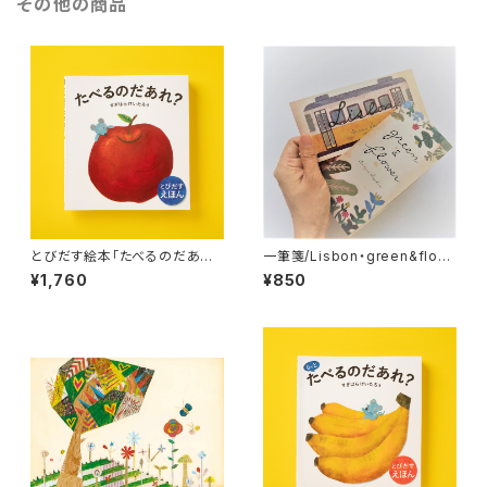
その他の商品
とびだす絵本「たべるのだあ
一筆箋/Lisbon・green&flow
れ？」
er 2冊セット
¥1,760
¥850