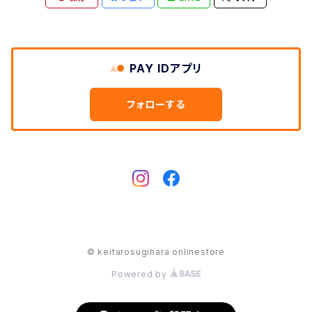
PAY IDアプリ
フォローする
© keitarosugihara onlinestore
Powered by